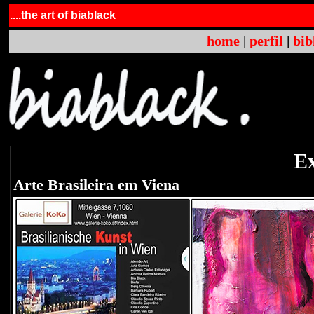
....the art of biablack
home
|
perfil
|
bib
Ex
Arte Brasileira em Viena